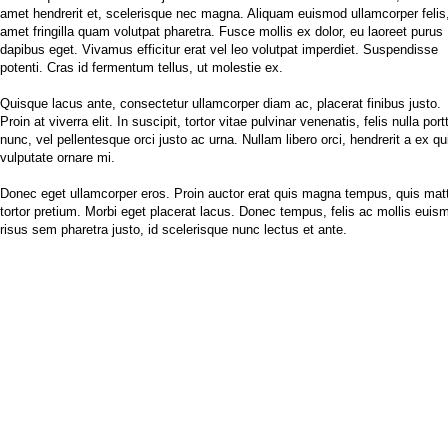
amet hendrerit et, scelerisque nec magna. Aliquam euismod ullamcorper felis,
amet fringilla quam volutpat pharetra. Fusce mollis ex dolor, eu laoreet purus
dapibus eget. Vivamus efficitur erat vel leo volutpat imperdiet. Suspendisse
potenti. Cras id fermentum tellus, ut molestie ex.
Quisque lacus ante, consectetur ullamcorper diam ac, placerat finibus justo.
Proin at viverra elit. In suscipit, tortor vitae pulvinar venenatis, felis nulla portt
nunc, vel pellentesque orci justo ac urna. Nullam libero orci, hendrerit a ex qu
vulputate ornare mi.
Donec eget ullamcorper eros. Proin auctor erat quis magna tempus, quis mat
tortor pretium. Morbi eget placerat lacus. Donec tempus, felis ac mollis euis
risus sem pharetra justo, id scelerisque nunc lectus et ante.