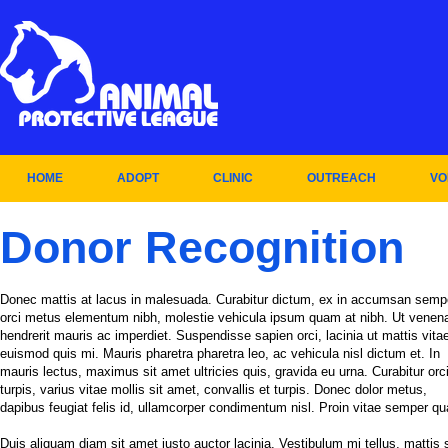
HOME
ADOPT
CLINIC
OUTREACH
VO
Donor Recognition
Donec mattis at lacus in malesuada. Curabitur dictum, ex in accumsan semp
orci metus elementum nibh, molestie vehicula ipsum quam at nibh. Ut venena
hendrerit mauris ac imperdiet. Suspendisse sapien orci, lacinia ut mattis vita
euismod quis mi. Mauris pharetra pharetra leo, ac vehicula nisl dictum et. In
mauris lectus, maximus sit amet ultricies quis, gravida eu urna. Curabitur orc
turpis, varius vitae mollis sit amet, convallis et turpis. Donec dolor metus,
dapibus feugiat felis id, ullamcorper condimentum nisl. Proin vitae semper q
Duis aliquam diam sit amet justo auctor lacinia. Vestibulum mi tellus, mattis s